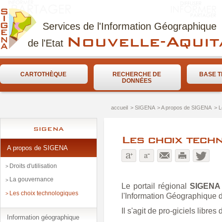
Services de l'Information Géographique
Nouvelle-Aquit
de l'Etat
CARTOTHÈQUE
RECHERCHE DE
BASE T
DONNÉES
accueil
> SIGENA
> A propos de SIGENA
> L
SIGENA
Les choix tech
A propos de SIGENA
Droits d'utilisation
La gouvernance
Le portail régional
SIGENA
Les choix technologiques
l'Information Géographique de
Il s'agit de pro-giciels libr
Information géographique